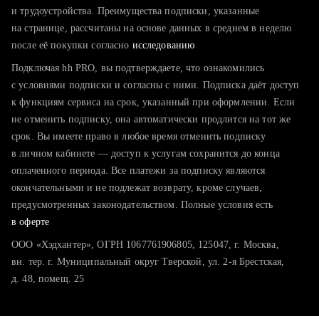
тратите много времени на поиск и вручную поднимаете
и трудоустройства. Преимущества подписки, указанные
резюме
на странице, рассчитаны на основе данных в среднем в неделю
после её покупки согласно
хотите сравнить себя с конкурентами и оценить шансы
исследованию
Подключая hh PRO, вы подтверждаете, что ознакомились
с условиями подписки и согласны с ними. Подписка даёт доступ
к функциям сервиса на срок, указанный при оформлении. Если
не отменить подписку, она автоматически продлится на тот же
срок. Вы имеете право в любое время отменить подписку
в личном кабинете — доступ к услугам сохранится до конца
оплаченного периода. Все платежи за подписку являются
окончательными и не подлежат возврату, кроме случаев,
предусмотренных законодательством. Полные условия есть
в оферте
ООО «Хэдхантер», ОГРН 1067761906805, 125047, г. Москва,
вн. тер. г. Муниципальный округ Тверской, ул. 2-я Брестская,
д. 48, помещ. 25