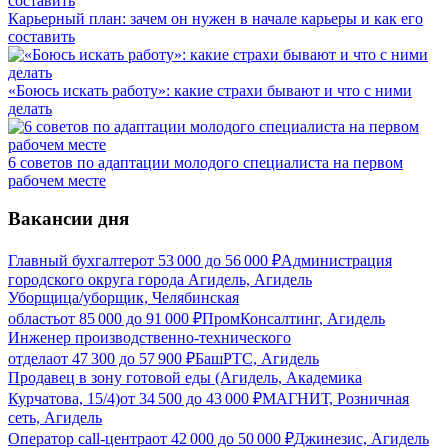
Карьерный план: зачем он нужен в начале карьеры и как его
составить
«Боюсь искать работу»: какие страхи бывают и что с ними
делать
6 советов по адаптации молодого специалиста на первом
рабочем месте
Вакансии дня
Главный бухгалтер
от
53 000
до
56 000
₽
Администрация
городского округа города Агидель, Агидель
Уборщица/уборщик, Челябинская
область
от
85 000
до
91 000
₽
ПромКонсалтинг, Агидель
Инженер производственно-технического
отдела
от
47 300
до
57 900
₽
БашРТС, Агидель
Продавец в зону готовой еды (Агидель, Академика
Курчатова, 15/4)
от
34 500
до
43 000
₽
МАГНИТ, Розничная
сеть, Агидель
Оператор call-центра
от
42 000
до
50 000
₽
Джинезис, Агидель