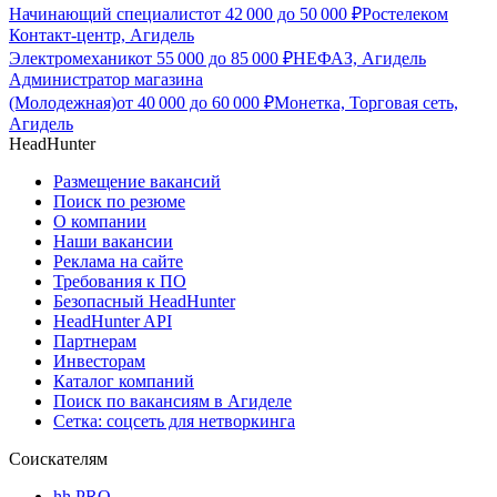
Начинающий специалист
от
42 000
до
50 000
₽
Ростелеком
Контакт-центр, Агидель
Электромеханик
от
55 000
до
85 000
₽
НЕФАЗ, Агидель
Администратор магазина
(Молодежная)
от
40 000
до
60 000
₽
Монетка, Торговая сеть,
Агидель
HeadHunter
Размещение вакансий
Поиск по резюме
О компании
Наши вакансии
Реклама на сайте
Требования к ПО
Безопасный HeadHunter
HeadHunter API
Партнерам
Инвесторам
Каталог компаний
Поиск по вакансиям в Агиделе
Сетка: соцсеть для нетворкинга
Соискателям
hh PRO