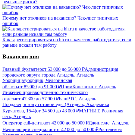
реальные риски?
Почему нет откликов на вакансию? Чек-лист типичных
ошибок
Как зарегистрироваться на hh.ru в качестве работодателя, если
раньше искали там работу
Вакансии дня
Главный бухгалтер
от
53 000
до
56 000
₽
Администрация
городского округа города Агидель, Агидель
Уборщица/уборщик, Челябинская
область
от
85 000
до
91 000
₽
ПромКонсалтинг, Агидель
Инженер производственно-технического
отдела
от
47 300
до
57 900
₽
БашРТС, Агидель
Продавец в зону готовой еды (Агидель, Академика
Курчатова, 15/4)
от
34 500
до
43 000
₽
МАГНИТ, Розничная
сеть, Агидель
Оператор call-центра
от
42 000
до
50 000
₽
Джинезис, Агидель
Начинающий специалист
от
42 000
до
50 000
₽
Ростелеком