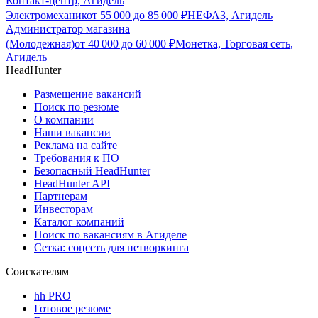
Контакт-центр, Агидель
Электромеханик
от
55 000
до
85 000
₽
НЕФАЗ, Агидель
Администратор магазина
(Молодежная)
от
40 000
до
60 000
₽
Монетка, Торговая сеть,
Агидель
HeadHunter
Размещение вакансий
Поиск по резюме
О компании
Наши вакансии
Реклама на сайте
Требования к ПО
Безопасный HeadHunter
HeadHunter API
Партнерам
Инвесторам
Каталог компаний
Поиск по вакансиям в Агиделе
Сетка: соцсеть для нетворкинга
Соискателям
hh PRO
Готовое резюме