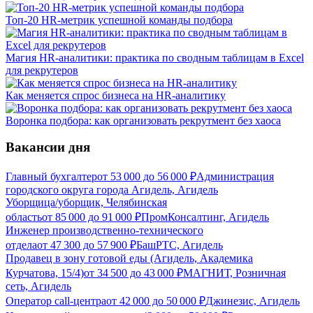
Топ-20 HR-метрик успешной команды подбора
Магия HR-аналитики: практика по сводным таблицам в Excel
для рекрутеров
Как меняется спрос бизнеса на HR-аналитику
Воронка подбора: как организовать рекрутмент без хаоса
Вакансии дня
Главный бухгалтер
от
53 000
до
56 000
₽
Администрация
городского округа города Агидель, Агидель
Уборщица/уборщик, Челябинская
область
от
85 000
до
91 000
₽
ПромКонсалтинг, Агидель
Инженер производственно-технического
отдела
от
47 300
до
57 900
₽
БашРТС, Агидель
Продавец в зону готовой еды (Агидель, Академика
Курчатова, 15/4)
от
34 500
до
43 000
₽
МАГНИТ, Розничная
сеть, Агидель
Оператор call-центра
от
42 000
до
50 000
₽
Джинезис, Агидель