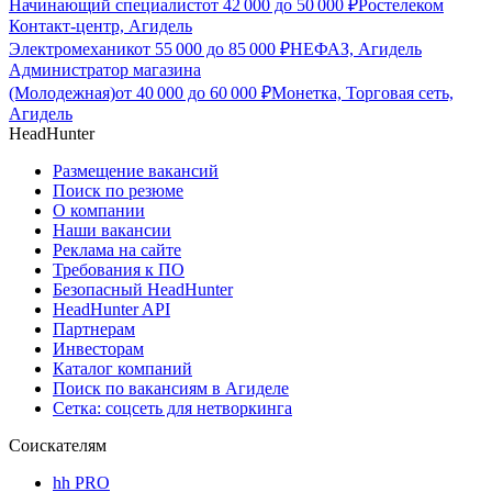
Начинающий специалист
от
42 000
до
50 000
₽
Ростелеком
Контакт-центр, Агидель
Электромеханик
от
55 000
до
85 000
₽
НЕФАЗ, Агидель
Администратор магазина
(Молодежная)
от
40 000
до
60 000
₽
Монетка, Торговая сеть,
Агидель
HeadHunter
Размещение вакансий
Поиск по резюме
О компании
Наши вакансии
Реклама на сайте
Требования к ПО
Безопасный HeadHunter
HeadHunter API
Партнерам
Инвесторам
Каталог компаний
Поиск по вакансиям в Агиделе
Сетка: соцсеть для нетворкинга
Соискателям
hh PRO