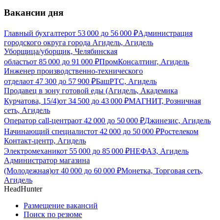
Вакансии дня
Главный бухгалтер
от
53 000
до
56 000
₽
Администрация
городского округа города Агидель, Агидель
Уборщица/уборщик, Челябинская
область
от
85 000
до
91 000
₽
ПромКонсалтинг, Агидель
Инженер производственно-технического
отдела
от
47 300
до
57 900
₽
БашРТС, Агидель
Продавец в зону готовой еды (Агидель, Академика
Курчатова, 15/4)
от
34 500
до
43 000
₽
МАГНИТ, Розничная
сеть, Агидель
Оператор call-центра
от
42 000
до
50 000
₽
Джинезис, Агидель
Начинающий специалист
от
42 000
до
50 000
₽
Ростелеком
Контакт-центр, Агидель
Электромеханик
от
55 000
до
85 000
₽
НЕФАЗ, Агидель
Администратор магазина
(Молодежная)
от
40 000
до
60 000
₽
Монетка, Торговая сеть,
Агидель
HeadHunter
Размещение вакансий
Поиск по резюме