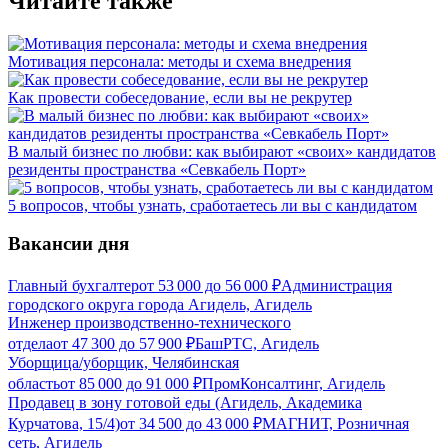
Читайте также
Мотивация персонала: методы и схема внедрения
Как провести собеседование, если вы не рекрутер
В малый бизнес по любви: как выбирают «своих» кандидатов
резиденты пространства «Севкабель Порт»
5 вопросов, чтобы узнать, сработаетесь ли вы с кандидатом
Вакансии дня
Главный бухгалтер
от
53 000
до
56 000
₽
Администрация
городского округа города Агидель, Агидель
Инженер производственно-технического
отдела
от
47 300
до
57 900
₽
БашРТС, Агидель
Уборщица/уборщик, Челябинская
область
от
85 000
до
91 000
₽
ПромКонсалтинг, Агидель
Продавец в зону готовой еды (Агидель, Академика
Курчатова, 15/4)
от
34 500
до
43 000
₽
МАГНИТ, Розничная
сеть, Агидель