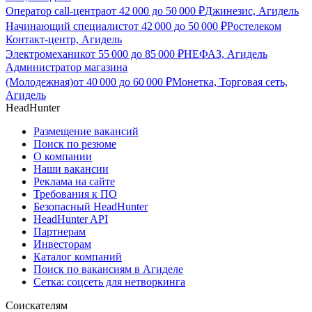
Оператор call-центра
от
42 000
до
50 000
₽
Джинезис, Агидель
Начинающий специалист
от
42 000
до
50 000
₽
Ростелеком
Контакт-центр, Агидель
Электромеханик
от
55 000
до
85 000
₽
НЕФАЗ, Агидель
Администратор магазина
(Молодежная)
от
40 000
до
60 000
₽
Монетка, Торговая сеть,
Агидель
HeadHunter
Размещение вакансий
Поиск по резюме
О компании
Наши вакансии
Реклама на сайте
Требования к ПО
Безопасный HeadHunter
HeadHunter API
Партнерам
Инвесторам
Каталог компаний
Поиск по вакансиям в Агиделе
Сетка: соцсеть для нетворкинга
Соискателям