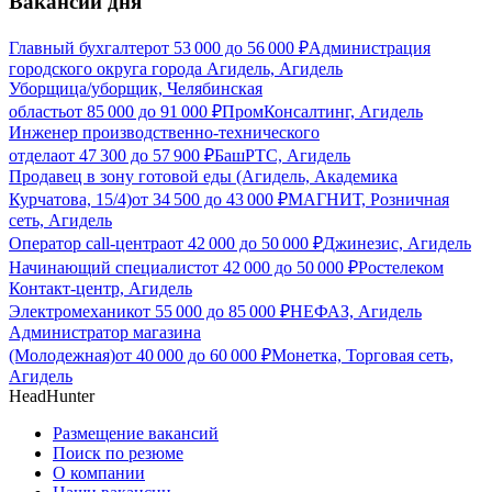
Вакансии дня
Главный бухгалтер
от
53 000
до
56 000
₽
Администрация
городского округа города Агидель, Агидель
Уборщица/уборщик, Челябинская
область
от
85 000
до
91 000
₽
ПромКонсалтинг, Агидель
Инженер производственно-технического
отдела
от
47 300
до
57 900
₽
БашРТС, Агидель
Продавец в зону готовой еды (Агидель, Академика
Курчатова, 15/4)
от
34 500
до
43 000
₽
МАГНИТ, Розничная
сеть, Агидель
Оператор call-центра
от
42 000
до
50 000
₽
Джинезис, Агидель
Начинающий специалист
от
42 000
до
50 000
₽
Ростелеком
Контакт-центр, Агидель
Электромеханик
от
55 000
до
85 000
₽
НЕФАЗ, Агидель
Администратор магазина
(Молодежная)
от
40 000
до
60 000
₽
Монетка, Торговая сеть,
Агидель
HeadHunter
Размещение вакансий
Поиск по резюме
О компании