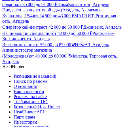
область
от
85 000
до
91 000
₽
ПромКонсалтинг, Агидель
Продавец в зону готовой еды (Агидель, Академика
Курчатова, 15/4)
от
34 500
до
43 000
₽
МАГНИТ, Розничная
сеть, Агидель
Оператор call-центра
от
42 000
до
50 000
₽
Джинезис, Агидель
Начинающий специалист
от
42 000
до
50 000
₽
Ростелеком
Контакт-центр, Агидель
Электромеханик
от
55 000
до
85 000
₽
НЕФАЗ, Агидель
Администратор магазина
(Молодежная)
от
40 000
до
60 000
₽
Монетка, Торговая сеть,
Агидель
HeadHunter
Размещение вакансий
Поиск по резюме
О компании
Наши вакансии
Реклама на сайте
Требования к ПО
Безопасный HeadHunter
HeadHunter API
Партнерам
Инвесторам