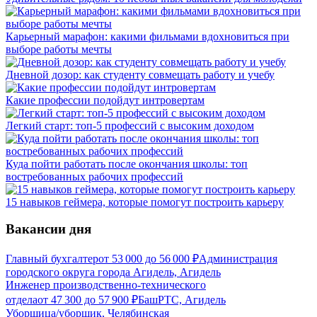
Карьерный марафон: какими фильмами вдохновиться при
выборе работы мечты
Дневной дозор: как студенту совмещать работу и учебу
Какие профессии подойдут интровертам
Легкий старт: топ-5 профессий с высоким доходом
Куда пойти работать после окончания школы: топ
востребованных рабочих профессий
15 навыков геймера, которые помогут построить карьеру
Вакансии дня
Главный бухгалтер
от
53 000
до
56 000
₽
Администрация
городского округа города Агидель, Агидель
Инженер производственно-технического
отдела
от
47 300
до
57 900
₽
БашРТС, Агидель
Уборщица/уборщик, Челябинская