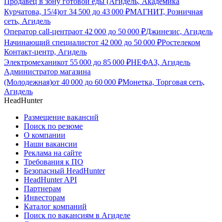
Продавец в зону готовой еды (Агидель, Академика
Курчатова, 15/4)
от
34 500
до
43 000
₽
МАГНИТ, Розничная
сеть, Агидель
Оператор call-центра
от
42 000
до
50 000
₽
Джинезис, Агидель
Начинающий специалист
от
42 000
до
50 000
₽
Ростелеком
Контакт-центр, Агидель
Электромеханик
от
55 000
до
85 000
₽
НЕФАЗ, Агидель
Администратор магазина
(Молодежная)
от
40 000
до
60 000
₽
Монетка, Торговая сеть,
Агидель
HeadHunter
Размещение вакансий
Поиск по резюме
О компании
Наши вакансии
Реклама на сайте
Требования к ПО
Безопасный HeadHunter
HeadHunter API
Партнерам
Инвесторам
Каталог компаний
Поиск по вакансиям в Агиделе