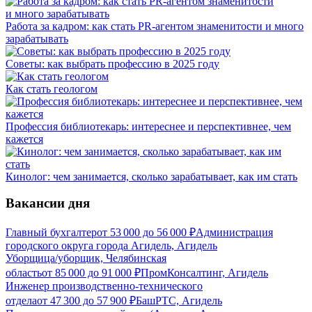
Работа за кадром: как стать PR-агентом знаменитости и много
зарабатывать
Советы: как выбрать профессию в 2025 году
Как стать геологом
Профессия библиотекарь: интереснее и перспективнее, чем
кажется
Кинолог: чем занимается, сколько зарабатывает, как им стать
Вакансии дня
Главный бухгалтер
от
53 000
до
56 000
₽
Администрация
городского округа города Агидель, Агидель
Уборщица/уборщик, Челябинская
область
от
85 000
до
91 000
₽
ПромКонсалтинг, Агидель
Инженер производственно-технического
отдела
от
47 300
до
57 900
₽
БашРТС, Агидель