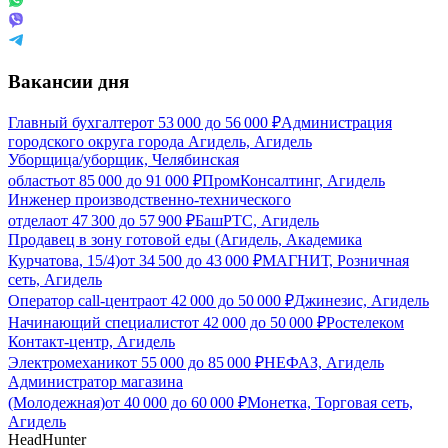
Вакансии дня
Главный бухгалтер
от
53 000
до
56 000
₽
Администрация
городского округа города Агидель, Агидель
Уборщица/уборщик, Челябинская
область
от
85 000
до
91 000
₽
ПромКонсалтинг, Агидель
Инженер производственно-технического
отдела
от
47 300
до
57 900
₽
БашРТС, Агидель
Продавец в зону готовой еды (Агидель, Академика
Курчатова, 15/4)
от
34 500
до
43 000
₽
МАГНИТ, Розничная
сеть, Агидель
Оператор call-центра
от
42 000
до
50 000
₽
Джинезис, Агидель
Начинающий специалист
от
42 000
до
50 000
₽
Ростелеком
Контакт-центр, Агидель
Электромеханик
от
55 000
до
85 000
₽
НЕФАЗ, Агидель
Администратор магазина
(Молодежная)
от
40 000
до
60 000
₽
Монетка, Торговая сеть,
Агидель
HeadHunter