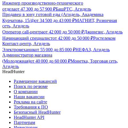
Инженер производственно-технического
отдела
от
47 300
до
57 900
₽
БашРТС, Агидель
Продавец в зону готовой еды (Агидель, Академика
Курчатова, 15/4)
от
34 500
до
43 000
₽
МАГНИТ, Розничная
сеть, Агидель
Оператор call-центра
от
42 000
до
50 000
₽
Джинезис, Агидель
Начинающий специалист
от
42 000
до
50 000
₽
Ростелеком
Контакт-центр, Агидель
Электромеханик
от
55 000
до
85 000
₽
НЕФАЗ, Агидель
Администратор магазина
(Молодежная)
от
40 000
до
60 000
₽
Монетка, Торговая сеть,
Агидель
HeadHunter
Размещение вакансий
Поиск по резюме
О компании
Наши вакансии
Реклама на сайте
Требования к ПО
Безопасный HeadHunter
HeadHunter API
Партнерам
Инвесторам