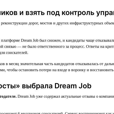
ликов и взять под контроль упр
 реконструкции дорог, мостов и других инфраструктурных объек
а платформе Dream Job был снижен, и кандидаты чаще отказывал
ой связью — не было ответственного за процесс. Ответы на кри
ля соискателей.
ов в месяц значительная часть кандидатов отказывалась от даль
и, чтобы остановить потери на входе в воронку и восстановить 
осты» выбрала Dream Job
тодателе.
Dream Job уже содержал актуальные отзывы о компании
осещают 6 миллионов соискателей. Сервис воспринимают как не