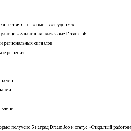
ки и ответов на отзывы сотрудников
странице компании на платформе Dream Job
 и региональных сигналов
ские решения
мпании
мпании
дований
орме; получено 5 наград Dream Job и статус «Открытый работод