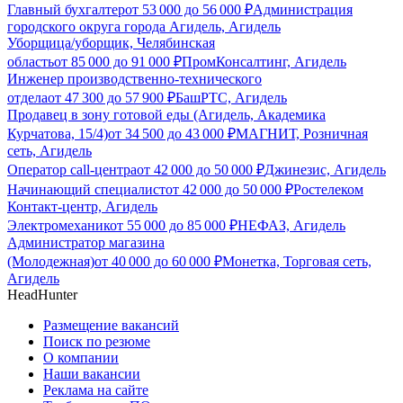
Главный бухгалтер
от
53 000
до
56 000
₽
Администрация
городского округа города Агидель, Агидель
Уборщица/уборщик, Челябинская
область
от
85 000
до
91 000
₽
ПромКонсалтинг, Агидель
Инженер производственно-технического
отдела
от
47 300
до
57 900
₽
БашРТС, Агидель
Продавец в зону готовой еды (Агидель, Академика
Курчатова, 15/4)
от
34 500
до
43 000
₽
МАГНИТ, Розничная
сеть, Агидель
Оператор call-центра
от
42 000
до
50 000
₽
Джинезис, Агидель
Начинающий специалист
от
42 000
до
50 000
₽
Ростелеком
Контакт-центр, Агидель
Электромеханик
от
55 000
до
85 000
₽
НЕФАЗ, Агидель
Администратор магазина
(Молодежная)
от
40 000
до
60 000
₽
Монетка, Торговая сеть,
Агидель
HeadHunter
Размещение вакансий
Поиск по резюме
О компании
Наши вакансии
Реклама на сайте