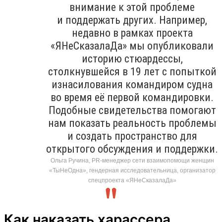
внимание к этой проблеме
и поддержать других. Например,
недавно в рамках проекта
«ЯНеСказалаДа» мы опубликовали
историю стюардессы,
столкнувшейся в 19 лет с попыткой
изнасилования командиром судна
во время её первой командировки.
Подобные свидетельства помогают
нам показать реальность проблемы
и создать пространство для
открытого обсуждения и поддержки.
Ольга Ручина, PR-менеджер сети взаимопомощи женщин
«ТыНеОдна», гендерная исследовательница, организатор
спецпроекта «ЯНеСказалаДа»
Как наказать харассера