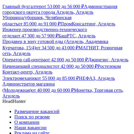
Главный бухгалтер
от
53 000
до
56 000
₽
Администрация
городского округа города Агидель, Агидель
Уборщица/уборщик, Челябинская
область
от
85 000
до
91 000
₽
ПромКонсалтинг, Агидель
Инженер производственно-технического
отдела
от
47 300
до
57 900
₽
БашРТС, Агидель
Продавец в зону готовой еды (Агидель, Академика
Курчатова, 15/4)
от
34 500
до
43 000
₽
МАГНИТ, Розничная
сеть, Агидель
Оператор call-центра
от
42 000
до
50 000
₽
Джинезис, Агидель
Начинающий специалист
от
42 000
до
50 000
₽
Ростелеком
Контакт-центр, Агидель
Электромеханик
от
55 000
до
85 000
₽
НЕФАЗ, Агидель
Администратор магазина
(Молодежная)
от
40 000
до
60 000
₽
Монетка, Торговая сеть,
Агидель
HeadHunter
Размещение вакансий
Поиск по резюме
О компании
Наши вакансии
Реклама на сайте