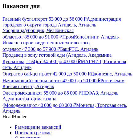
Вакансии дня
Главный бухгалтер
от
53 000
до
56 000
₽
Администрация
городского округа города Агидель, Агидель
Уборщица/уборщик, Челябинская
область
от
85 000
до
91 000
₽
ПромКонсалтинг, Агидель
Инженер производственно-технического
отдела
от
47 300
до
57 900
₽
БашРТС, Агидель
Продавец в зону готовой еды (Агидель, Академика
Курчатова, 15/4)
от
34 500
до
43 000
₽
МАГНИТ, Розничная
сеть, Агидель
Оператор call-центра
от
42 000
до
50 000
₽
Джинезис, Агидель
Начинающий специалист
от
42 000
до
50 000
₽
Ростелеком
Контакт-центр, Агидель
Электромеханик
от
55 000
до
85 000
₽
НЕФАЗ, Агидель
Администратор магазина
(Молодежная)
от
40 000
до
60 000
₽
Монетка, Торговая сеть,
Агидель
HeadHunter
Размещение вакансий
Поиск по резюме