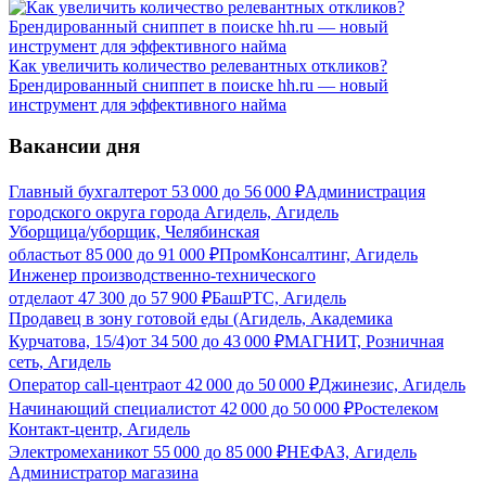
Как увеличить количество релевантных откликов?
Брендированный сниппет в поиске hh.ru — новый
инструмент для эффективного найма
Вакансии дня
Главный бухгалтер
от
53 000
до
56 000
₽
Администрация
городского округа города Агидель, Агидель
Уборщица/уборщик, Челябинская
область
от
85 000
до
91 000
₽
ПромКонсалтинг, Агидель
Инженер производственно-технического
отдела
от
47 300
до
57 900
₽
БашРТС, Агидель
Продавец в зону готовой еды (Агидель, Академика
Курчатова, 15/4)
от
34 500
до
43 000
₽
МАГНИТ, Розничная
сеть, Агидель
Оператор call-центра
от
42 000
до
50 000
₽
Джинезис, Агидель
Начинающий специалист
от
42 000
до
50 000
₽
Ростелеком
Контакт-центр, Агидель
Электромеханик
от
55 000
до
85 000
₽
НЕФАЗ, Агидель
Администратор магазина