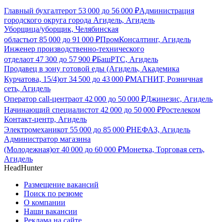
Главный бухгалтер
от
53 000
до
56 000
₽
Администрация
городского округа города Агидель, Агидель
Уборщица/уборщик, Челябинская
область
от
85 000
до
91 000
₽
ПромКонсалтинг, Агидель
Инженер производственно-технического
отдела
от
47 300
до
57 900
₽
БашРТС, Агидель
Продавец в зону готовой еды (Агидель, Академика
Курчатова, 15/4)
от
34 500
до
43 000
₽
МАГНИТ, Розничная
сеть, Агидель
Оператор call-центра
от
42 000
до
50 000
₽
Джинезис, Агидель
Начинающий специалист
от
42 000
до
50 000
₽
Ростелеком
Контакт-центр, Агидель
Электромеханик
от
55 000
до
85 000
₽
НЕФАЗ, Агидель
Администратор магазина
(Молодежная)
от
40 000
до
60 000
₽
Монетка, Торговая сеть,
Агидель
HeadHunter
Размещение вакансий
Поиск по резюме
О компании
Наши вакансии
Реклама на сайте