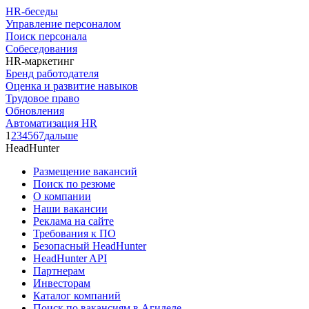
HR-беседы
Управление персоналом
Поиск персонала
Собеседования
HR-маркетинг
Бренд работодателя
Оценка и развитие навыков
Трудовое право
Обновления
Автоматизация HR
1
2
3
4
5
6
7
дальше
HeadHunter
Размещение вакансий
Поиск по резюме
О компании
Наши вакансии
Реклама на сайте
Требования к ПО
Безопасный HeadHunter
HeadHunter API
Партнерам
Инвесторам
Каталог компаний
Поиск по вакансиям в Агиделе