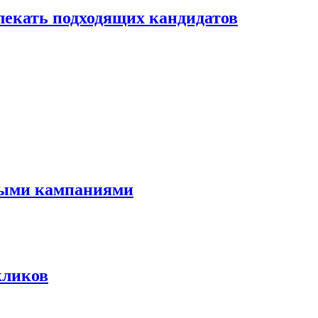
лекать подходящих кандидатов
мными кампаниями
кликов