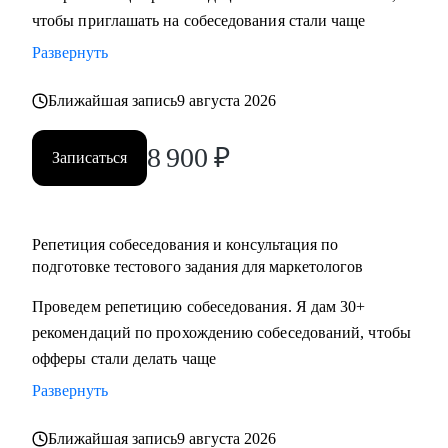
чтобы приглашать на собеседования стали чаще
достижения намеченных целей
• Оценить навыки в маркетинге и дам рекомендации, что и
Развернуть
как следует улучшить
• Отвечу на любые вопросы, связанные с карьерой
Ближайшая запись
9 августа 2026
маркетолога и поиском работы
8 900
₽
Записаться
Кому могу помочь:
Маркетологам и специалистам в отделах маркетинга, если
ты:
Репетиция собеседования и консультация по
• Начинающий в профессии
подготовке тестового задания для маркетологов
• Хочешь выйти на новый этап карьеры
Проведем репетицию собеседования. Я дам 30+
• Планируешь сменить роль или профиль
рекомендаций по прохождению собеседований, чтобы
• Стремишься стать руководителем
офферы стали делать чаще
• Хочешь быть полностью уверен в своём резюме и
коммуникациях
Развернуть
Ближайшая запись
9 августа 2026