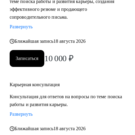
теме поиска работы и развития карьеры, создания
сложные вопросы.
эффективного резюме и продающего
• Анализировать воронку поиска на каждом этапе,
сопроводительного письма.
использовать разные каналы поиска.
Развернуть
Кому могу помочь:
Ближайшая запись
18 августа 2026
Буду полезна специалистам, экспертам, топ-менеджерам
среднего звена
10 000
₽
Записаться
при смене деятельности, перерыве в карьере, в том числе
продолжительный, поиске первой работы в таких сферах
как:
Карьерная консультация
• Административный персонал
• Управление персоналом
Консультация для ответов на вопросы по теме поиска
• Страхование
работы и развития карьеры.
• Продажи / Услуги
Развернуть
• Информационные технологии
Ближайшая запись
18 августа 2026
Мой подход в работе – не делаю за вас, делаю вместе с