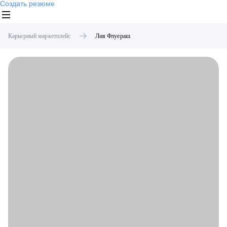
Создать резюме
Карьерный маркетплейс
Лия
Флуераш