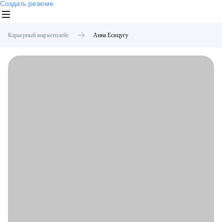
Создать резюме
Карьерный маркетплейс
Анна
Есицугу