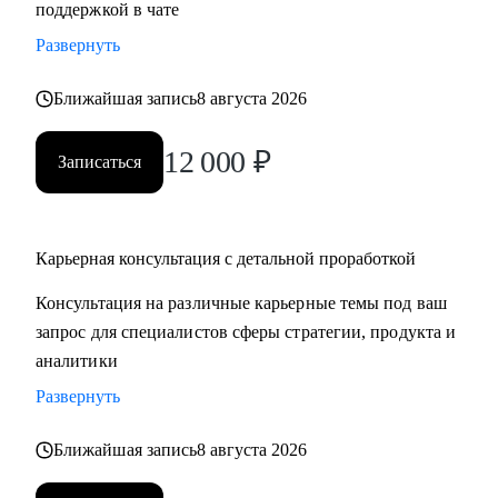
поддержкой в чате
продающее резюме / LinkedIn
Развернуть
• Проведу mock-interview и дам практические
рекомендации по улучшению презентации
Ближайшая запись
8 августа 2026
• Научу нетворчить эффективно и с результатом для
карьеры
12 000
₽
Записаться
• Для тех, кто только задумался о получении визы талантов
в США (EB1-A, O1), расскажу о процессе, поделюсь
ресурсами и контактами, подберу релевантные ресурсы/
организации для закрытия критериев
Карьерная консультация с детальной проработкой
• Для поступающих в бизнес-школы, помогу со стратегией
Консультация на различные карьерные темы под ваш
поступления, а также проверкой материалов (например,
запрос для специалистов сферы стратегии, продукта и
эссе, резюме, рекомендательные письма)
аналитики
Развернуть
Кому могу помочь:
Мои консультации подойдут тем, кто:
Ближайшая запись
8 августа 2026
• Хочет найти работу в IT, FMCG, e-commerce на позициях:
Analytics, Strategy & Ops, Go-To-Market, Product