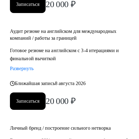
20 000
₽
Записаться
Management, Project Management
• Планирует переехать в Европу или США или уже ищет
там работу
• Думает об иммиграции в США по визе талантов О1 /
Аудит резюме на английском для международных
ЕВ1-А
компаний / работы за границей
• Хочет поступить в топовые бизнес школы в Европе
Готовое резюме на английском с 3-4 итерациями и
финальной вычиткой
Развернуть
Ближайшая запись
8 августа 2026
20 000
₽
Записаться
Личный бренд / построение сильного нетворка