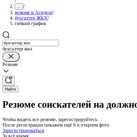
/
/
...
резюме в Агиделе
/
бухгалтер ЖКХ
/
гибкий график
бухгалтер жкх
Резюме
Найти
Резюме соискателей на должн
Чтобы видеть все резюме, зарегистрируйтесь
После регистрации покажем ещё 9 и откроем фото
Зарегистрироваться
За всё время