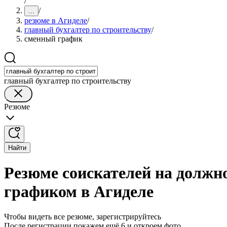
/
/
...
резюме в Агиделе
/
главный бухгалтер по строительству
/
сменный график
главный бухгалтер по строительству
Резюме
Найти
Резюме соискателей на должно
графиком в Агиделе
Чтобы видеть все резюме, зарегистрируйтесь
После регистрации покажем ещё 6 и откроем фото