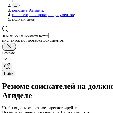
/
/
...
резюме в Агиделе
/
инспектор по проверке документов
/
полный день
инспектор по проверке документов
Резюме
Найти
Резюме соискателей на должно
Агиделе
Чтобы видеть все резюме, зарегистрируйтесь
После регистрации покажем ещё 1 и откроем фото