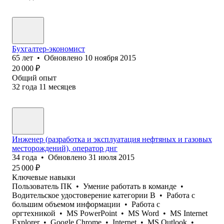
Бухгалтер-экономист
65
лет
•
Обновлено
10 ноября 2015
20 000
₽
Общий опыт
32
года
11
месяцев
Инженер (разработка и эксплуатация нефтяных и газовых
месторождений), оператор днг
34
года
•
Обновлено
31 июля 2015
25 000
₽
Ключевые навыки
Пользователь ПК
•
Умение работать в команде
•
Водительское удостоверение категории B
•
Работа с
большим объемом информации
•
Работа с
оргтехникой
•
MS PowerPoint
•
MS Word
•
MS Internet
Explorer
•
Google Chrome
•
Internet
•
MS Outlook
•