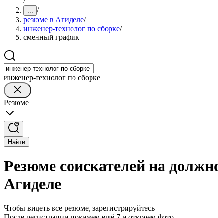
/
/
...
резюме в Агиделе
/
инженер-технолог по сборке
/
сменный график
инженер-технолог по сборке
Резюме
Найти
Резюме соискателей на должн
Агиделе
Чтобы видеть все резюме, зарегистрируйтесь
После регистрации покажем ещё 7 и откроем фото