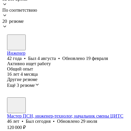
По соответствию
20 резюме
Инженер
42
года
•
Был
4 августа
•
Обновлено
19 февраля
Активно ищет работу
Общий опыт
16
лет
4
месяца
Другие резюме
Ещё 3 резюме
Мастер ПСН, инженер-технолог, начальник смены ЦИТС
46
лет
•
Был
сегодня
•
Обновлено
29 июля
120 000
₽