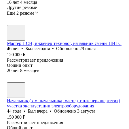
16
лет
4
месяца
Другие резюме
Ещё 2 резюме
Мастер ПСН, инженер-технолог, начальник смены ЦИТС
46
лет
•
Был
сегодня
•
Обновлено
29 июля
120 000
₽
Рассматривает предложения
Общий опыт
20
лет
8
месяцев
Начальник (зам. начальника, мастер, инженер-энергетик)
участка эксплуатации электрооборудования
44
года
•
Был
вчера
•
Обновлено
3 августа
150 000
₽
Рассматривает предложения
Общий опыт