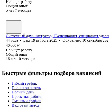
Не ищет работу
Общий опыт
5
лет
7
месяцев
Системный администратор, IT-специалист, специалист удал
44
года
•
Был
19 августа 2025
•
Обновлено
10 сентября 202
40 000
₽
Не ищет работу
Общий опыт
16
лет
10
месяцев
Быстрые фильтры подбора вакансий
Гибкий график
Полная занятость
Полный день
Проектная работа
Сменный график
Вахтовый метод