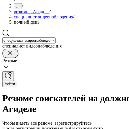
/
/
...
резюме в Агиделе
/
специалист видеонаблюдения
/
полный день
специалист видеонаблюдения
Резюме
Найти
Резюме соискателей на должн
Агиделе
Чтобы видеть все резюме, зарегистрируйтесь
После регистрации покажем ещё 9 и откроем фото