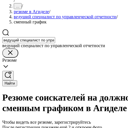
/
/
...
резюме в Агиделе
/
ведущий специалист по управленческой отчетности
/
сменный график
ведущий специалист по управленческой отчетности
Резюме
Найти
Резюме соискателей на должно
сменным графиком в Агиделе
Чтобы видеть все резюме, зарегистрируйтесь
После регистрации покажем ещё 2 и откроем фото