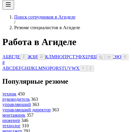
Поиск сотрудников в Агиделе
/
Резюме специалистов в Агиделе
Работа в Агиделе
А
Б
В
Г
Д
Е
Ж
З
И
К
Л
М
Н
О
П
Р
С
Т
У
Ф
Х
Ц
Ч
Ш
Э
Ю
Ё
Й
Щ
Ы
Я
#
A
B
C
D
E
F
G
H
I
J
K
L
M
N
O
P
Q
R
S
T
U
V
W
X
Y
Z
Популярные резюме
техник
450
руководитель
363
управляющий
363
управляющий директор
363
монтажник
357
инженер
346
технолог
310
менеджер
291