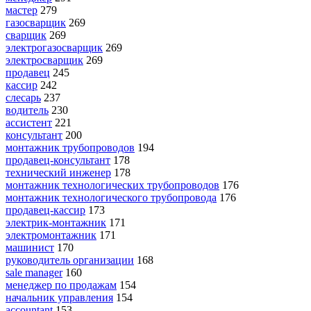
мастер
279
газосварщик
269
сварщик
269
электрогазосварщик
269
электросварщик
269
продавец
245
кассир
242
слесарь
237
водитель
230
ассистент
221
консультант
200
монтажник трубопроводов
194
продавец-консультант
178
технический инженер
178
монтажник технологических трубопроводов
176
монтажник технологического трубопровода
176
продавец-кассир
173
электрик-монтажник
171
электромонтажник
171
машинист
170
руководитель организации
168
sale manager
160
менеджер по продажам
154
начальник управления
154
accountant
153