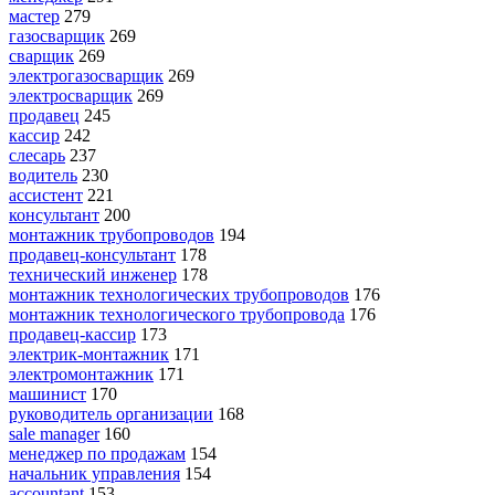
мастер
279
газосварщик
269
сварщик
269
электрогазосварщик
269
электросварщик
269
продавец
245
кассир
242
слесарь
237
водитель
230
ассистент
221
консультант
200
монтажник трубопроводов
194
продавец-консультант
178
технический инженер
178
монтажник технологических трубопроводов
176
монтажник технологического трубопровода
176
продавец-кассир
173
электрик-монтажник
171
электромонтажник
171
машинист
170
руководитель организации
168
sale manager
160
менеджер по продажам
154
начальник управления
154
accountant
153