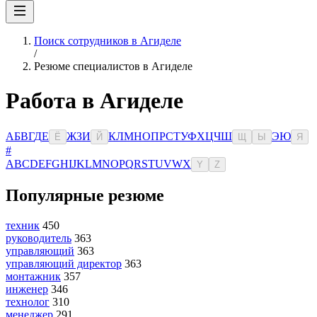
Поиск сотрудников в Агиделе
/
Резюме специалистов в Агиделе
Работа в Агиделе
А
Б
В
Г
Д
Е
Ж
З
И
К
Л
М
Н
О
П
Р
С
Т
У
Ф
Х
Ц
Ч
Ш
Э
Ю
Ё
Й
Щ
Ы
Я
#
A
B
C
D
E
F
G
H
I
J
K
L
M
N
O
P
Q
R
S
T
U
V
W
X
Y
Z
Популярные резюме
техник
450
руководитель
363
управляющий
363
управляющий директор
363
монтажник
357
инженер
346
технолог
310
менеджер
291