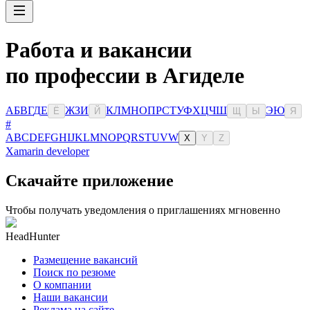
Работа и вакансии
по профессии в Агиделе
А
Б
В
Г
Д
Е
Ж
З
И
К
Л
М
Н
О
П
Р
С
Т
У
Ф
Х
Ц
Ч
Ш
Э
Ю
Ё
Й
Щ
Ы
Я
#
A
B
C
D
E
F
G
H
I
J
K
L
M
N
O
P
Q
R
S
T
U
V
W
X
Y
Z
Xamarin developer
Скачайте приложение
Чтобы получать уведомления о приглашениях мгновенно
HeadHunter
Размещение вакансий
Поиск по резюме
О компании
Наши вакансии
Реклама на сайте