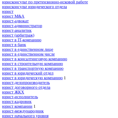
юрисконсульт по претензионно-исковой работе
юрисконсульт юридического отдела
юрист
юрист M&A
юрист-адвокат
юрист-администратор
юрист-аналитик
юрист (арбитраж)
юрист в IT-компанию
юрист в банк
юрист в единственном лице
юрист в единственном числе
юрист в консалтинговую компанию
юрист в строительную компанию
юрист в транспортную компанию
юрист в юридический отдел
юрист в юридическую компанию
1
юрист-делопроизводитель
юрист договорного отдела
юрист ЖКХ
юрист-исполнитель
юрист-кадровик
юрист компании
1
юрист-международник
юрист начального уровня