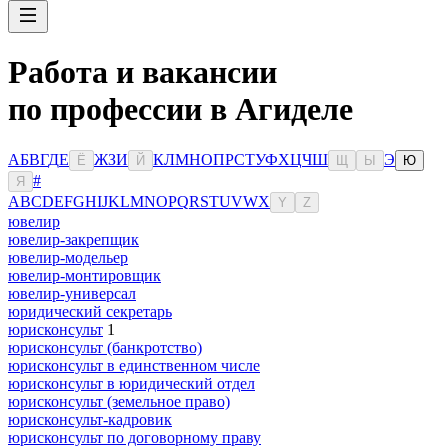
Работа и вакансии
по профессии в Агиделе
А
Б
В
Г
Д
Е
Ж
З
И
К
Л
М
Н
О
П
Р
С
Т
У
Ф
Х
Ц
Ч
Ш
Э
Ё
Й
Щ
Ы
Ю
#
Я
A
B
C
D
E
F
G
H
I
J
K
L
M
N
O
P
Q
R
S
T
U
V
W
X
Y
Z
ювелир
ювелир-закрепщик
ювелир-модельер
ювелир-монтировщик
ювелир-универсал
юридический секретарь
юрисконсульт
1
юрисконсульт (банкротство)
юрисконсульт в единственном числе
юрисконсульт в юридический отдел
юрисконсульт (земельное право)
юрисконсульт-кадровик
юрисконсульт по договорному праву