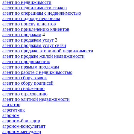
агент по недвижимости
агент по недвижимости стажер
агент по операциям с недвижимостью
агент по подбору персонала
агент по поиску клиентов
агент по привлечению клиентов
агент по продажам
4
агент по продажам услуг
3
агент по продажам услуг связи
агент по продаже вторичной недвижимости
агент по продаже жилой недвижимости
агент по продвижению
агент по прямым продажам
агент по работе с недвижимостью
агент по сбору заявок
агент по сбору подписей
агент по снабжению
агент по страхованию
агент по элитной недвижимости
агитатор
агрегатчик
агроном
агроном-бригадир
агроном-консультант
агроном-менеджер