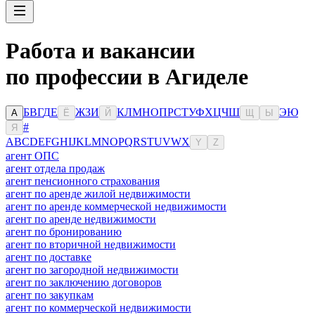
Работа и вакансии
по профессии в Агиделе
Б
В
Г
Д
Е
Ж
З
И
К
Л
М
Н
О
П
Р
С
Т
У
Ф
Х
Ц
Ч
Ш
Э
Ю
А
Ё
Й
Щ
Ы
#
Я
A
B
C
D
E
F
G
H
I
J
K
L
M
N
O
P
Q
R
S
T
U
V
W
X
Y
Z
агент ОПС
агент отдела продаж
агент пенсионного страхования
агент по аренде жилой недвижимости
агент по аренде коммерческой недвижимости
агент по аренде недвижимости
агент по бронированию
агент по вторичной недвижимости
агент по доставке
агент по загородной недвижимости
агент по заключению договоров
агент по закупкам
агент по коммерческой недвижимости