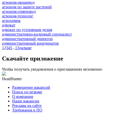
агроном-овощевод
агроном по защите растений
агроном-семеновод
агроном-технолог
агрохимик
адвокат
адвокат по уголовным делам
административно-кадровый специалист
административный директор
административный координатор
1
2
3
4
5
...
13
дальше
Скачайте приложение
Чтобы получать уведомления о приглашениях мгновенно
HeadHunter
Размещение вакансий
Поиск по резюме
О компании
Наши вакансии
Реклама на сайте
Требования к ПО