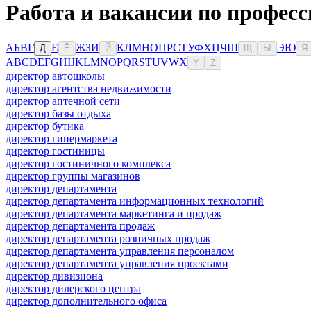
Работа и вакансии по професс
А
Б
В
Г
Е
Ж
З
И
К
Л
М
Н
О
П
Р
С
Т
У
Ф
Х
Ц
Ч
Ш
Э
Ю
Д
Ё
Й
Щ
Ы
Я
A
B
C
D
E
F
G
H
I
J
K
L
M
N
O
P
Q
R
S
T
U
V
W
X
Y
Z
директор автошколы
директор агентства недвижимости
директор аптечной сети
директор базы отдыха
директор бутика
директор гипермаркета
директор гостиницы
директор гостиничного комплекса
директор группы магазинов
директор департамента
директор департамента информационных технологий
директор департамента маркетинга и продаж
директор департамента продаж
директор департамента розничных продаж
директор департамента управления персоналом
директор департамента управления проектами
директор дивизиона
директор дилерского центра
директор дополнительного офиса