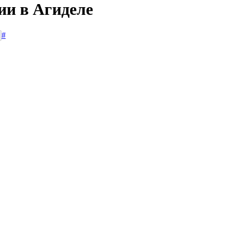
ии в Агиделе
#