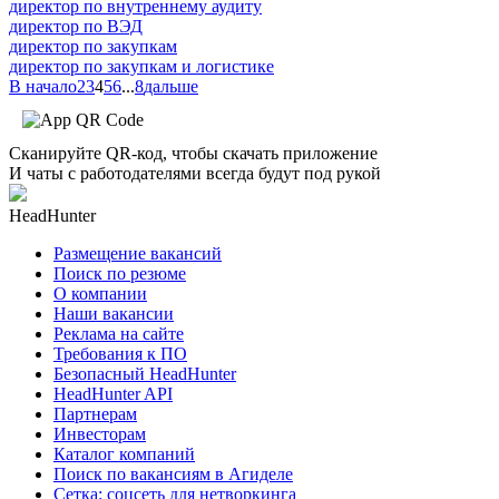
директор по внутреннему аудиту
директор по ВЭД
директор по закупкам
директор по закупкам и логистике
В начало
2
3
4
5
6
...
8
дальше
Сканируйте QR-код, чтобы скачать приложение
И чаты с работодателями всегда будут под рукой
HeadHunter
Размещение вакансий
Поиск по резюме
О компании
Наши вакансии
Реклама на сайте
Требования к ПО
Безопасный HeadHunter
HeadHunter API
Партнерам
Инвесторам
Каталог компаний
Поиск по вакансиям в Агиделе
Сетка: соцсеть для нетворкинга