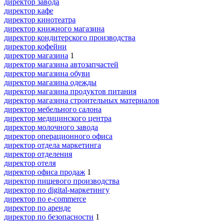
директор завода
директор кафе
директор кинотеатра
директор книжного магазина
директор кондитерского производства
директор кофейни
директор магазина
1
директор магазина автозапчастей
директор магазина обуви
директор магазина одежды
директор магазина продуктов питания
директор магазина строительных материалов
директор мебельного салона
директор медицинского центра
директор молочного завода
директор операционного офиса
директор отдела маркетинга
директор отделения
директор отеля
директор офиса продаж
1
директор пищевого производства
директор по digital-маркетингу
директор по e-commerce
директор по аренде
директор по безопасности
1