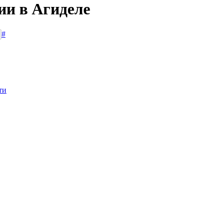
ии в Агиделе
#
ти