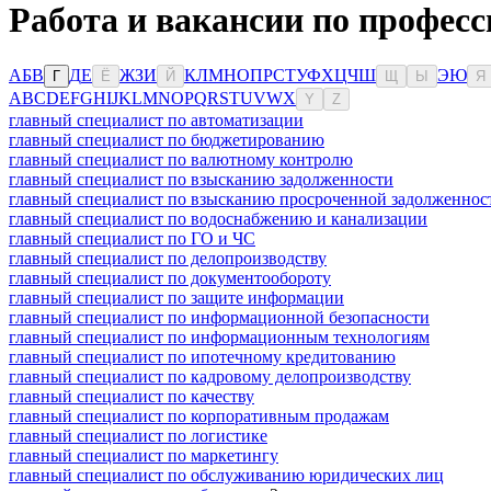
Работа и вакансии по професс
А
Б
В
Д
Е
Ж
З
И
К
Л
М
Н
О
П
Р
С
Т
У
Ф
Х
Ц
Ч
Ш
Э
Ю
Г
Ё
Й
Щ
Ы
Я
A
B
C
D
E
F
G
H
I
J
K
L
M
N
O
P
Q
R
S
T
U
V
W
X
Y
Z
главный специалист по автоматизации
главный специалист по бюджетированию
главный специалист по валютному контролю
главный специалист по взысканию задолженности
главный специалист по взысканию просроченной задолженнос
главный специалист по водоснабжению и канализации
главный специалист по ГО и ЧС
главный специалист по делопроизводству
главный специалист по документообороту
главный специалист по защите информации
главный специалист по информационной безопасности
главный специалист по информационным технологиям
главный специалист по ипотечному кредитованию
главный специалист по кадровому делопроизводству
главный специалист по качеству
главный специалист по корпоративным продажам
главный специалист по логистике
главный специалист по маркетингу
главный специалист по обслуживанию юридических лиц