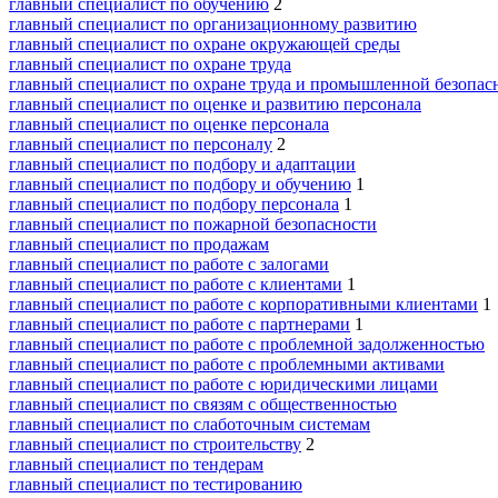
главный специалист по обучению
2
главный специалист по организационному развитию
главный специалист по охране окружающей среды
главный специалист по охране труда
главный специалист по охране труда и промышленной безопас
главный специалист по оценке и развитию персонала
главный специалист по оценке персонала
главный специалист по персоналу
2
главный специалист по подбору и адаптации
главный специалист по подбору и обучению
1
главный специалист по подбору персонала
1
главный специалист по пожарной безопасности
главный специалист по продажам
главный специалист по работе с залогами
главный специалист по работе с клиентами
1
главный специалист по работе с корпоративными клиентами
1
главный специалист по работе с партнерами
1
главный специалист по работе с проблемной задолженностью
главный специалист по работе с проблемными активами
главный специалист по работе с юридическими лицами
главный специалист по связям с общественностью
главный специалист по слаботочным системам
главный специалист по строительству
2
главный специалист по тендерам
главный специалист по тестированию