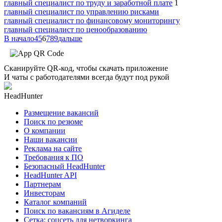
главный специалист по труду и заработной плате
1
главный специалист по управлению рисками
главный специалист по финансовому мониторингу
главный специалист по ценообразованию
В начало
4
5
6
7
8
9
дальше
Сканируйте QR-код, чтобы скачать приложение
И чаты с работодателями всегда будут под рукой
HeadHunter
Размещение вакансий
Поиск по резюме
О компании
Наши вакансии
Реклама на сайте
Требования к ПО
Безопасный HeadHunter
HeadHunter API
Партнерам
Инвесторам
Каталог компаний
Поиск по вакансиям в Агиделе
Сетка: соцсеть для нетворкинга