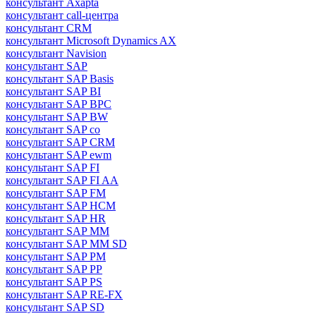
консультант Axapta
консультант call-центра
консультант CRM
консультант Microsoft Dynamics AX
консультант Navision
консультант SAP
консультант SAP Basis
консультант SAP BI
консультант SAP BPC
консультант SAP BW
консультант SAP co
консультант SAP CRM
консультант SAP ewm
консультант SAP FI
консультант SAP FI AA
консультант SAP FM
консультант SAP HCM
консультант SAP HR
консультант SAP MM
консультант SAP MM SD
консультант SAP PM
консультант SAP PP
консультант SAP PS
консультант SAP RE-FX
консультант SAP SD