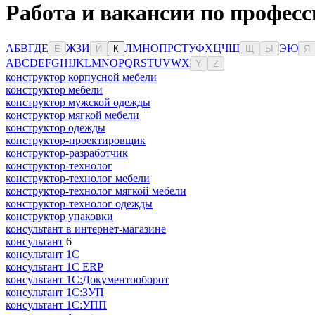
Работа и вакансии по професс
А
Б
В
Г
Д
Е
Ж
З
И
Л
М
Н
О
П
Р
С
Т
У
Ф
Х
Ц
Ч
Ш
Э
Ю
Ё
Й
К
Щ
Ы
Я
A
B
C
D
E
F
G
H
I
J
K
L
M
N
O
P
Q
R
S
T
U
V
W
X
Y
Z
конструктор корпусной мебели
конструктор мебели
конструктор мужской одежды
конструктор мягкой мебели
конструктор одежды
конструктор-проектировщик
конструктор-разработчик
конструктор-технолог
конструктор-технолог мебели
конструктор-технолог мягкой мебели
конструктор-технолог одежды
конструктор упаковки
консультaнт в интернет-мaгазине
консультант
6
консультант 1С
консультант 1С ERP
консультант 1С:Документооборот
консультант 1С:ЗУП
консультант 1С:УПП