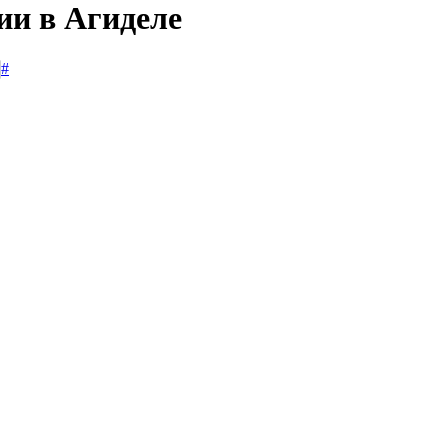
ии в Агиделе
#