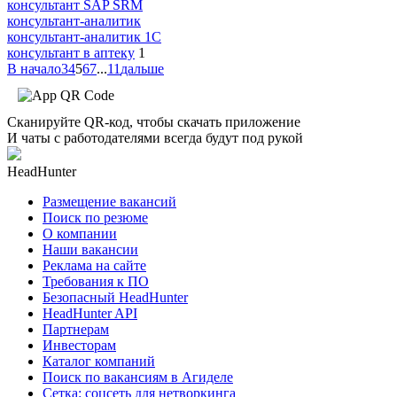
консультант SAP SRM
консультант-аналитик
консультант-аналитик 1С
консультант в аптеку
1
В начало
3
4
5
6
7
...
11
дальше
Сканируйте QR-код, чтобы скачать приложение
И чаты с работодателями всегда будут под рукой
HeadHunter
Размещение вакансий
Поиск по резюме
О компании
Наши вакансии
Реклама на сайте
Требования к ПО
Безопасный HeadHunter
HeadHunter API
Партнерам
Инвесторам
Каталог компаний
Поиск по вакансиям в Агиделе
Сетка: соцсеть для нетворкинга