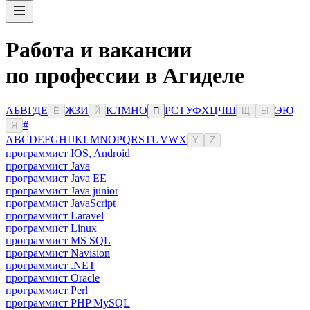
Работа и вакансии
по профессии в Агиделе
А
Б
В
Г
Д
Е
Ж
З
И
К
Л
М
Н
О
Р
С
Т
У
Ф
Х
Ц
Ч
Ш
Э
Ю
Ё
Й
П
Щ
Ы
#
Я
A
B
C
D
E
F
G
H
I
J
K
L
M
N
O
P
Q
R
S
T
U
V
W
X
Y
Z
программист IOS, Android
программист Java
программист Java EE
программист Java junior
программист JavaScript
программист Laravel
программист Linux
программист MS SQL
программист Navision
программист .NET
программист Oracle
программист Perl
программист PHP MySQL