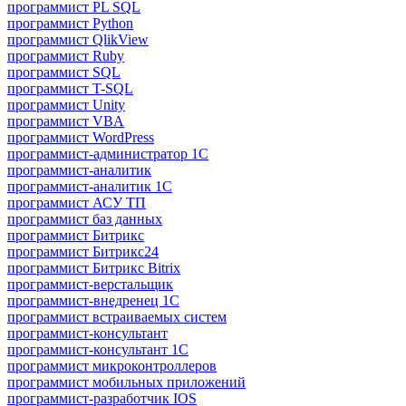
программист PL SQL
программист Python
программист QlikView
программист Ruby
программист SQL
программист T-SQL
программист Unity
программист VBA
программист WordPress
программист-администратор 1С
программист-аналитик
программист-аналитик 1С
программист АСУ ТП
программист баз данных
программист Битрикс
программист Битрикс24
программист Битрикс Bitrix
программист-верстальщик
программист-внедренец 1С
программист встраиваемых систем
программист-консультант
программист-консультант 1C
программист микроконтроллеров
программист мобильных приложений
программист-разработчик IOS