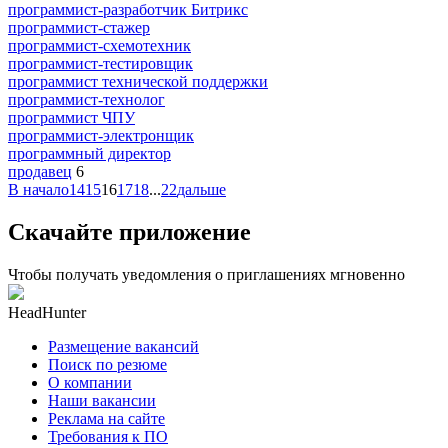
программист-разработчик Битрикс
программист-стажер
программист-схемотехник
программист-тестировщик
программист технической поддержки
программист-технолог
программист ЧПУ
программист-электронщик
программный директор
продавец
6
В начало
14
15
16
17
18
...
22
дальше
Скачайте приложение
Чтобы получать уведомления о приглашениях мгновенно
HeadHunter
Размещение вакансий
Поиск по резюме
О компании
Наши вакансии
Реклама на сайте
Требования к ПО