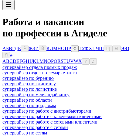
Работа и вакансии
по профессии в Агиделе
А
Б
В
Г
Д
Е
Ж
З
И
К
Л
М
Н
О
П
Р
Т
У
Ф
Х
Ц
Ч
Ш
Э
Ю
Ё
Й
С
Щ
Ы
#
Я
A
B
C
D
E
F
G
H
I
J
K
L
M
N
O
P
Q
R
S
T
U
V
W
X
Y
Z
супервайзер отдела прямых продаж
супервайзер отдела телемаркетинга
супервайзер по бурению
супервайзер по клинингу
супервайзер по логистике
супервайзер по мерчандайзингу
супервайзер по области
супервайзер по продажам
супервайзер по работе с дистрибьюторами
супервайзер по работе с ключевыми клиентами
супервайзер по работе с сетевыми клиентами
супервайзер по работе с сетями
супервайзер по сетям