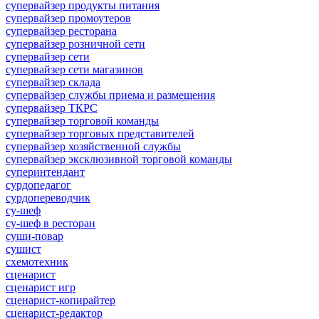
супервайзер продукты питания
супервайзер промоутеров
супервайзер ресторана
супервайзер розничной сети
супервайзер сети
супервайзер сети магазинов
супервайзер склада
супервайзер службы приема и размещения
супервайзер ТКРС
супервайзер торговой команды
супервайзер торговых представителей
супервайзер хозяйственной службы
супервайзер эксклюзивной торговой команды
суперинтендант
сурдопедагог
сурдопереводчик
су-шеф
су-шеф в ресторан
суши-повар
сушист
схемотехник
сценарист
сценарист игр
сценарист-копирайтер
сценарист-редактор