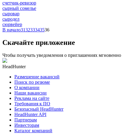
счетчик-ревизор
сырный сомелье
сыровар
сыродел
сюрвейер
В начало
31
32
33
34
35
36
Скачайте приложение
Чтобы получать уведомления о приглашениях мгновенно
HeadHunter
Размещение вакансий
Поиск по резюме
О компании
Наши вакансии
Реклама на сайте
Требования к ПО
Безопасный HeadHunter
HeadHunter API
Партнерам
Инвесторам
Каталог компаний