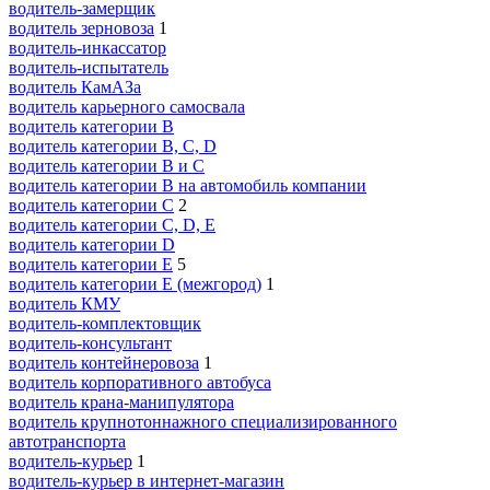
водитель-замерщик
водитель зерновоза
1
водитель-инкассатор
водитель-испытатель
водитель КамАЗа
водитель карьерного самосвала
водитель категории B
водитель категории B, C, D
водитель категории B и C
водитель категории B на автомобиль компании
водитель категории C
2
водитель категории C, D, E
водитель категории D
водитель категории E
5
водитель категории E (межгород)
1
водитель КМУ
водитель-комплектовщик
водитель-консультант
водитель контейнеровоза
1
водитель корпоративного автобуса
водитель крана-манипулятора
водитель крупнотоннажного специализированного
автотранспорта
водитель-курьер
1
водитель-курьер в интернет-магазин