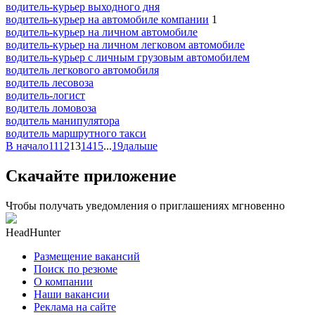
водитель-курьер выходного дня
водитель-курьер на автомобиле компании
1
водитель-курьер на личном автомобиле
водитель-курьер на личном легковом автомобиле
водитель-курьер с личным грузовым автомобилем
водитель легкового автомобиля
водитель лесовоза
водитель-логист
водитель ломовоза
водитель манипулятора
водитель маршрутного такси
В начало
11
12
13
14
15
...
19
дальше
Скачайте приложение
Чтобы получать уведомления о приглашениях мгновенно
HeadHunter
Размещение вакансий
Поиск по резюме
О компании
Наши вакансии
Реклама на сайте