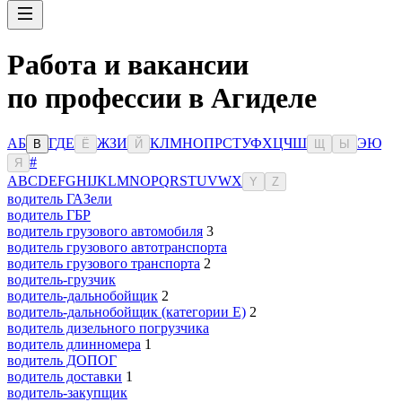
Работа и вакансии
по профессии в Агиделе
А
Б
Г
Д
Е
Ж
З
И
К
Л
М
Н
О
П
Р
С
Т
У
Ф
Х
Ц
Ч
Ш
Э
Ю
В
Ё
Й
Щ
Ы
#
Я
A
B
C
D
E
F
G
H
I
J
K
L
M
N
O
P
Q
R
S
T
U
V
W
X
Y
Z
водитель ГАЗели
водитель ГБР
водитель грузового автомобиля
3
водитель грузового автотранспорта
водитель грузового транспорта
2
водитель-грузчик
водитель-дальнобойщик
2
водитель-дальнобойщик (категории Е)
2
водитель дизельного погрузчика
водитель длинномера
1
водитель ДОПОГ
водитель доставки
1
водитель-закупщик