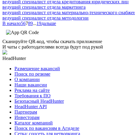
ведущий специалист отдела кредитования юридических лиц
ведущий специалист отдела маркетинга
ведущий специалист отдела материально-технического снабже
ведущий специалист отдела методологии
В начало
5
6
7
8
9
...
19
дальше
Сканируйте QR-код, чтобы скачать приложение
И чаты с работодателями всегда будут под рукой
HeadHunter
Размещение вакансий
Поиск по резюме
О компании
Наши вакансии
Реклама на сайте
Требования к ПО
Безопасный HeadHunter
HeadHunter API
Партнерам
Инвесторам
Каталог компаний
Поиск по вакансиям в Агиделе
Сетка: соцсеть для нетворкинга