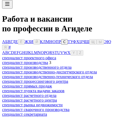
Работа и вакансии
по профессии в Агиделе
А
Б
В
Г
Д
Е
Ж
З
И
К
Л
М
Н
О
П
Р
Т
У
Ф
Х
Ц
Ч
Ш
Э
Ю
Ё
Й
С
Щ
Ы
#
Я
A
B
C
D
E
F
G
H
I
J
K
L
M
N
O
P
Q
R
S
T
U
V
W
X
Y
Z
специалист проектного офиса
специалист производства
3
специалист производственного отдела
специалист производственно-диспетчерского отдела
специалист производственно-технического отдела
специалист процессингового центра
специалист прямых продаж
специалист пункта выдачи заказов
специалист расчетного отдела
специалист расчетного центра
специалист рынка недвижимости
специалист сварочного производства
специалист секретариата